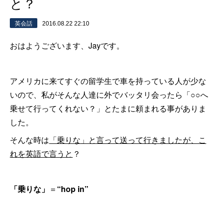
と？
英会話
2016.08.22 22:10
おはようございます、Jayです。
アメリカに来てすぐの留学生で車を持っている人が少な
いので、私がそんな人達に外でバッタリ会ったら「○○へ
乗せて行ってくれない？」とたまに頼まれる事がありま
した。
そんな時は
「乗りな」と言って送って行きましたが、こ
れを英語で言うと
？
「乗りな」
＝
“hop in”