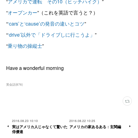
“
アメリカで運転 その10（ヒッチハイク）
”
“
オープンカー
”（これを英語で言うと？）
“
‘cars’と‘cause’の発音の違いとコツ
”
“
‘drive’以外で「ドライブしに行こうよ」
”
“
乗り物の操縦士
”
Have a wonderful morning
英会話
(
876
)
2016.08.23 10:10
2016.08.22 10:25
実はアメリカ人じゃなくて驚いた
アメリカの家あるある：玄関編
俳優達