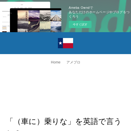
Ameba Owndで
あなただけのホームページやブログをつ
くろう
今すぐ試す
Home
アメブロ
「（車に）乗りな」を英語で言う