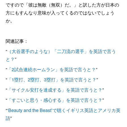
ですので「彼は無敵（無双）だ。」と訳した方が日本の
方にもすんなり意味が入ってくるのではないでしょう
か。
関連記事：
“
（大谷選手のような）「二刀流の選手」を英語で言う
と？
”
“
「2試合連続ホームラン」を英語で言うと？
”
“
「1塁打、2塁打、3塁打」を英語で言うと？
”
“
「サイクル安打を達成する」を英語で言うと？
”
“
「すごいと思う・感心する」を英語で言うと？
”
“
‘Beauty and the Beast’で聴くイギリス英語とアメリカ英
語
”