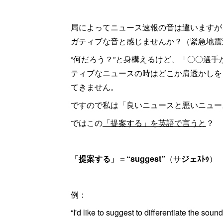
局によってニュース速報の音は違いますが
ガティブな音と感じませんか？（緊急地震
“何だろう？”と身構えるけど、「〇〇選
ティブなニュースの時はどこか肩透かしを
てきません。
ですので私は「良いニュースと悪いニュー
ではこの
「提案する」を英語で言うと
？
「提案する」
＝
“suggest”
（サ
ジェｽﾄｩ
）
例：
“I'd like to suggest to differentiate the s