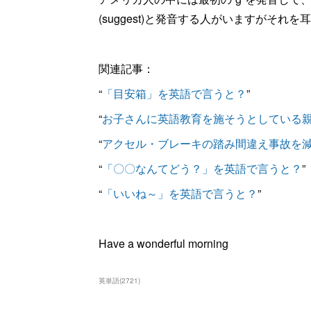
(su
g
gest)と発音する人がいますがそれを
関連記事：
“
「目安箱」を英語で言うと？
”
“
お子さんに英語教育を施そうとしている
“
アクセル・ブレーキの踏み間違え事故を
“
「〇〇なんてどう？」を英語で言うと？
”
“
「いいね～」を英語で言うと？
”
Have a wonderful morning
英単語
(
2721
)