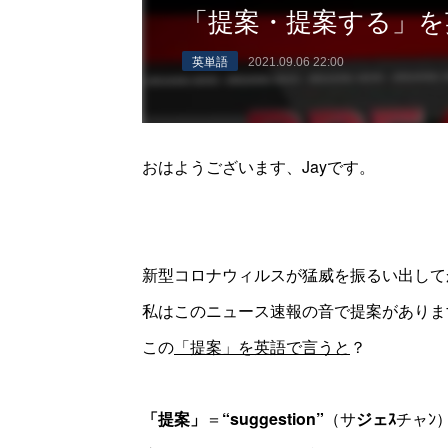
「提案・提案する」を
英単語
2021.09.06 22:00
おはようございます、Jayです。
新型コロナウィルスが猛威を振るい出して
私はこのニュース速報の音で提案がありま
この
「提案」を英語で言うと
？
「提案」
＝
“suggestion”
（サ
ジェｽ
チャﾝ