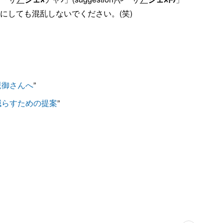
耳にしても混乱しないでください。(笑)
親御さんへ
”
減らすための提案
”