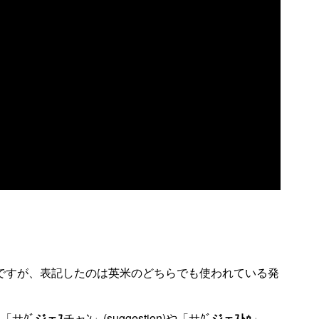
st”の発音ですが、表記したのは英米のどちらでも使われている発
、「サ
ｸﾞ
ジェｽ
チャﾝ」(su
g
gestion)や「サ
ｸﾞ
ジェｽﾄｩ
」