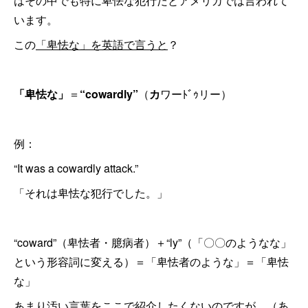
はその中でも特に卑怯な犯行だとアメリカでは言われて
います。
この
「卑怯な」を英語で言うと
？
「卑怯な」
＝
“cowardly”
（
カ
ワーﾄﾞｩリー）
例：
“It was a cowardly attack.”
「それは卑怯な犯行でした。」
“coward”（卑怯者・臆病者）＋“ly”（「〇〇のようなな」
という形容詞に変える）＝「卑怯者のような」＝「卑怯
な」
あまり汚い言葉をここで紹介したくないのですが、（あ