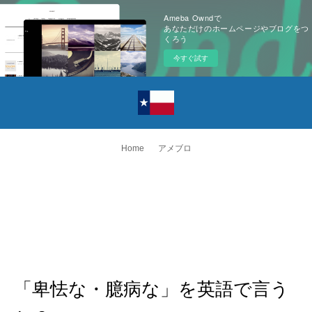
Ameba Owndで
あなただけのホームページやブログをつ
くろう
今すぐ試す
Home
アメブロ
「卑怯な・臆病な」を英語で言う