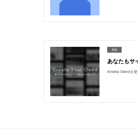
PR
あなたもサ
Ameba Own