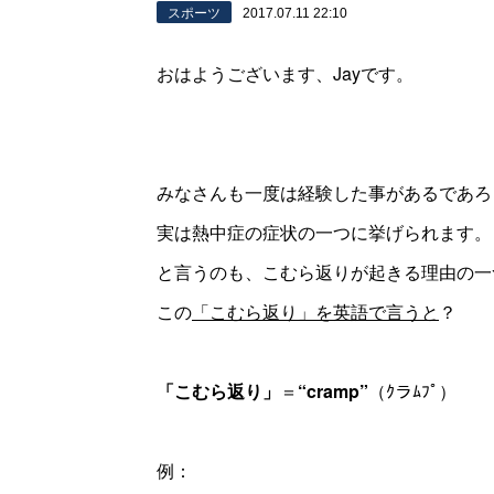
スポーツ
2017.07.11 22:10
おはようございます、Jayです。
みなさんも一度は経験した事があるであろ
実は熱中症の症状の一つに挙げられます。
と言うのも、こむら返りが起きる理由の一
この
「こむら返り」を英語で言うと
？
「こむら返り」
＝
“cramp”
（ｸラﾑﾌﾟ）
例：