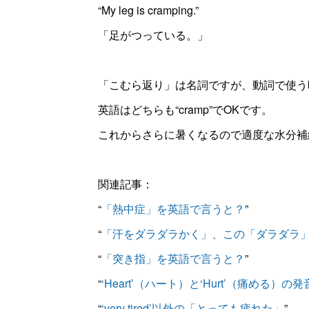
“My leg is cramping.”
「足がつっている。」
「こむら返り」は名詞ですが、動詞で使う
英語はどちらも“cramp”でOKです。
これからさらに暑くなるので適度な水分補
関連記事：
“
「熱中症」を英語で言うと？
”
“
「汗をダラダラかく」、この「ダラダラ
“
「突き指」を英語で言うと？
”
“
‘Heart’（ハート）と‘Hurt’（痛める）
“
‘very tired’以外の「とっても疲れた」
”