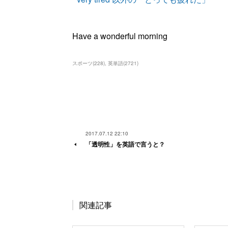
Have a wonderful morning
スポーツ
(
228
)
英単語
(
2721
)
2017.07.12 22:10
「透明性」を英語で言うと？
関連記事