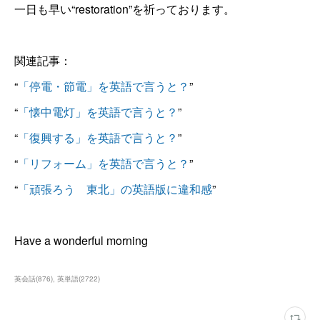
一日も早い“restoration”を祈っております。
関連記事：
“
「停電・節電」を英語で言うと？
”
“
「懐中電灯」を英語で言うと？
”
“
「復興する」を英語で言うと？
”
“
「リフォーム」を英語で言うと？
”
“
「頑張ろう 東北」の英語版に違和感
”
Have a wonderful morning
英会話
(
876
)
英単語
(
2722
)