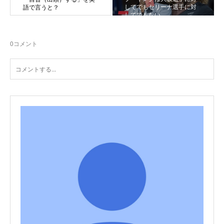
してでもセリーナ選手に対
語で言うと？
してでもない
0
コメント