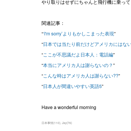
やり取りはせずにちゃんと飛行機に乗って
関連記事：
“
‘I'm sorry’よりもかしこまった表現
”
“
日本では当たり前だけどアメリカにはな
“
ここが不思議だよ日本人：電話編
”
“
本当にアメリカ人は謝らないの？
”
“
こんな時はアメリカ人は謝らない??
”
“
日本人が間違いやすい英語5
”
Have a wonderful morning
日本事情
(
110
)
Jay
(
76
)