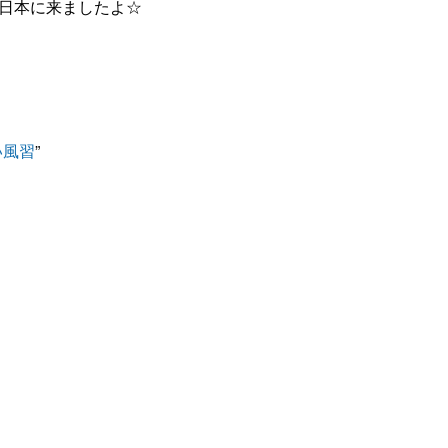
日本に来ましたよ☆
い風習
”