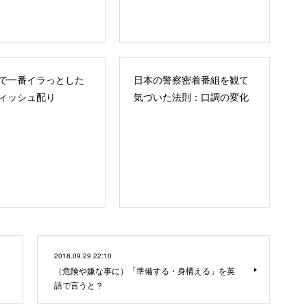
で一番イラっとした
日本の警察密着番組を観て
ィッシュ配り
気づいた法則：口調の変化
2018.09.29 22:10
（危険や嫌な事に）「準備する・身構える」を英
語で言うと？