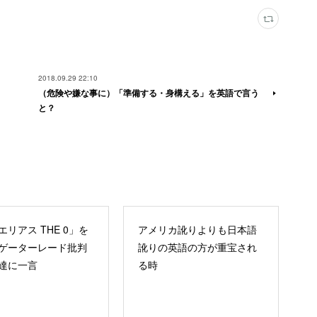
2018.09.29 22:10
（危険や嫌な事に）「準備する・身構える」を英語で言う
と？
エリアス THE 0」を
アメリカ訛りよりも日本語
ゲーターレード批判
訛りの英語の方が重宝され
達に一言
る時