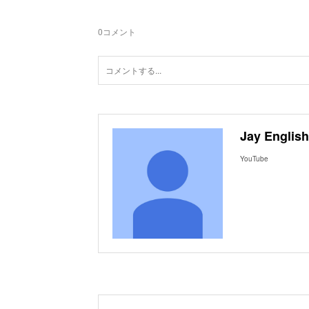
0
コメント
Jay English
YouTube