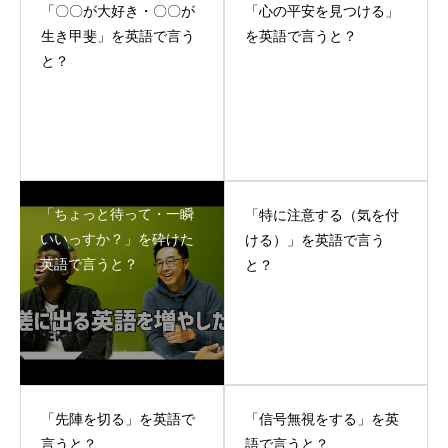
「〇〇が大好き・〇〇が
「心の平安を見つける」
生き甲斐」を英語で言う
を英語で言うと？
と？
「ちょっと待って・一瞬
「特に注意する（気を付
いいっすか？」を砕けた
ける）」を英語で言う
英語で言うと？
と？
「先陣を切る」を英語で
「信号無視をする」を英
言うと？
語で言うと？