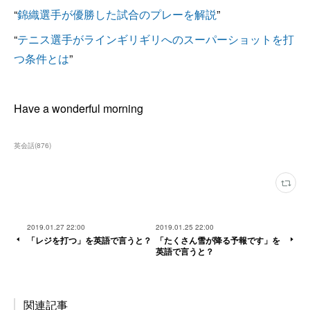
“
錦織選手が優勝した試合のプレーを解説
”
“
テニス選手がラインギリギリへのスーパーショットを打
つ条件とは
”
Have a wonderful morning
英会話
(
876
)
2019.01.27 22:00
2019.01.25 22:00
「レジを打つ」を英語で言うと？
「たくさん雪が降る予報です」を
英語で言うと？
関連記事