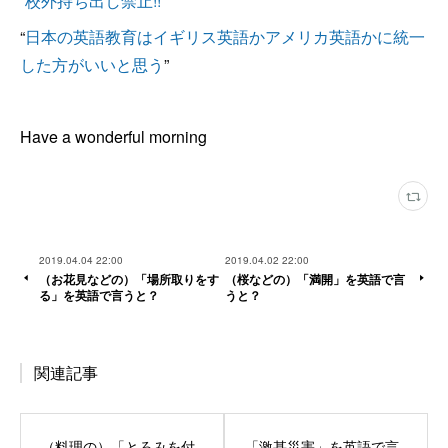
“
校外持ち出し禁止!!
”
“
日本の英語教育はイギリス英語かアメリカ英語かに統一
した方がいいと思う
”
Have a wonderful morning
2019.04.04 22:00
2019.04.02 22:00
（お花見などの）「場所取りをす
（桜などの）「満開」を英語で言
る」を英語で言うと？
うと？
関連記事
（料理の）「とろみを付
「激甚災害」を英語で言