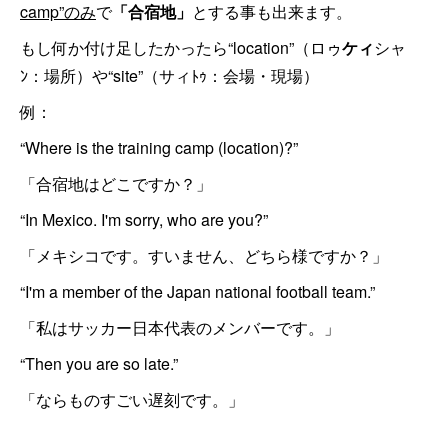
camp”のみ
で
「合宿地」
とする事も出来ます。
もし何か付け足したかったら“location”（ロゥ
ケィ
シャ
ﾝ：場所）や“site”（サィﾄｩ：会場・現場）
例：
“Where is the training camp (location)?”
「合宿地はどこですか？」
“In Mexico. I'm sorry, who are you?”
「メキシコです。すいません、どちら様ですか？」
“I'm a member of the Japan national football team.”
「私はサッカー日本代表のメンバーです。」
“Then you are so late.”
「ならものすごい遅刻です。」