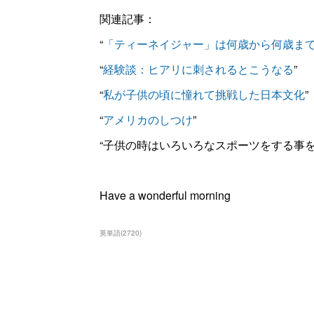
関連記事：
“
「ティーネイジャー」は何歳から何歳ま
“
経験談：ヒアリに刺されるとこうなる
”
“
私が子供の頃に憧れて挑戦した日本文化
”
“
アメリカのしつけ
”
“子供の時はいろいろなスポーツをする事を
Have a wonderful morning
英単語
(
2720
)