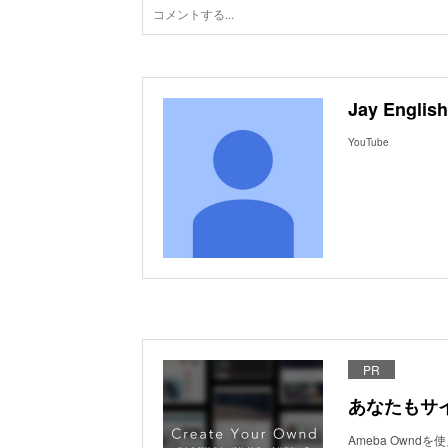
Jay English
YouTube
PR
あなたもサ
Ameba Own