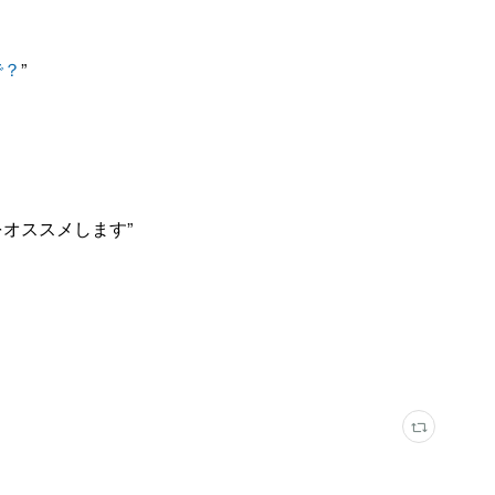
で？
”
オススメします”