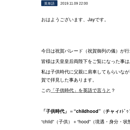
英単語
2019.11.09 22:00
おはようございます、Jayです。
今日は祝賀パレード（祝賀御列の儀）が行
皆様は天皇皇后両陛下をご覧になった事は
私は子供時代に父親に肩車してもらいなが
賀で拝見した事あります。
この
「子供時代」を英語で言うと
？
「子供時代」
＝
“childhood”
（
チャィ
ｫﾄﾞ
“child”（子供）＋“hood”（境遇・身分