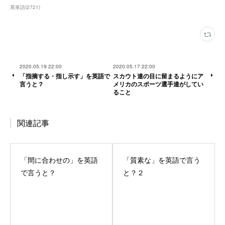
英単語
(
2721
)
2020.05.19 22:00
2020.05.17 22:00
「指摘する・指し示す」を英語で
スカウト達の目に留まるようにア
言うと？
メリカのスポーツ選手達がしてい
ること
関連記事
「間に合わせの」を英語
「質素な」を英語で言う
で言うと？
と？２