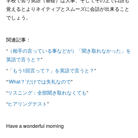
学校で習う英語（基礎）は大事、そしてその上で口語も
覚えるとよりネイティブとスムーズに会話が出来ること
でしょう。
関連記事：
“
（相手の言っている事などが）「聞き取れなかった」を
英語で言うと？
”
“
「もう1回言って？」を英語で言うと？
”
“
‘What？’だけでは失礼なので
”
“
リスニング：全部聞き取れなくても
”
“
ヒアリングテスト
”
Have a wonderful morning