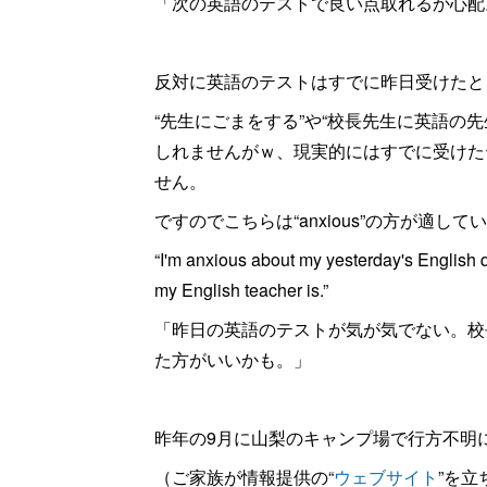
「次の英語のテストで良い点取れるか心配
反対に英語のテストはすでに昨日受けたと
“先生にごまをする”や“校長先生に英語の
しれませんがｗ、現実的にはすでに受けた
せん。
ですのでこちらは“anxious”の方が適し
“I'm anxious about my yesterday's English q
my English teacher is.”
「昨日の英語のテストが気が気でない。校
た方がいいかも。」
昨年の9月に山梨のキャンプ場で行方不明
（ご家族が情報提供の“
ウェブサイト
”を