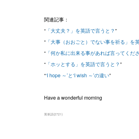
関連記事：
“
「大丈夫？」を英語で言うと？
”
“
「大事（おおごと）でない事を祈る」を
“
「何か私に出来る事があれば言ってくだ
“
「ホッとする」を英語で言うと？
”
“
‘I hope ～’と‘I wish ～’の違い
”
Have a wonderful morning
英単語
(
2721
)