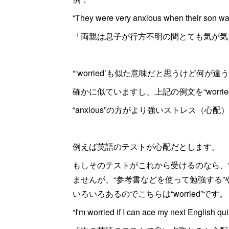
“They were very anxious when their son wa
「両親は息子が行方不明の間とても気が気
“‘worried’も似た意味だと思うけど何が違
確かに似ていますし、上記の例文を“worr
“anxious”の方がより強いストレス（
例えば英語のテストが心配だとします。
もしそのテストがこれから受けるのなら、
ませんが、“参考書などを使って勉強する”
いろいろあるのでこちらは“worried”です。
“I'm worried if I can ace my next English qui