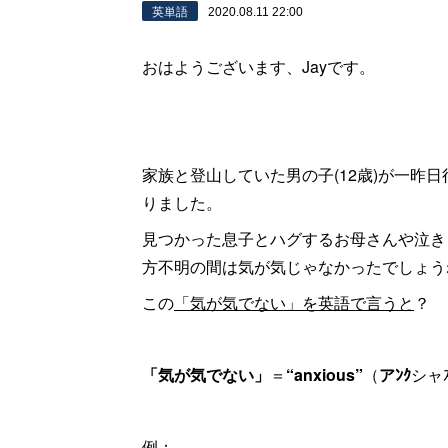
英単語
2020.08.11 22:00
おはようございます、Jayです。
家族と登山していた男の子(12歳)が一昨
りました。
見つかった息子とハグするお母さんや泣き
方不明の間は気が気じゃなかったでしょう
この
「気が気でない」を英語で言うと
？
「気が気でない」
＝
“anxious”
（
アﾝｸ
シャ
例：