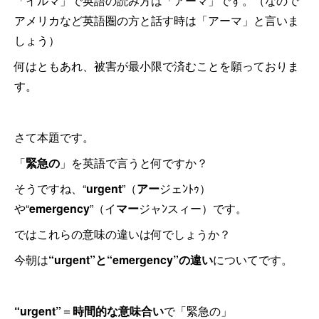
「イルマ」で英語の読み方は「アーマ」です。（なので
アメリカなど英語圏の方と話す時は「アーマ」と言いま
しょう）
何はともあれ、被害が最小限で済むことを願っておりま
す。
さて本題です。
「
緊急の
」を英語で言うと何ですか？
そうですね、“
urgent
”（
アー
ジェﾝﾄｩ）
や“
emergency
”（イ
マー
ジャﾝスィー）です。
ではこれらの意味の違いは何でしょうか？
今朝は
“urgent”と“emergency”の違い
についてです。
“urgent”
＝
時間的な意味合い
で「緊急の」