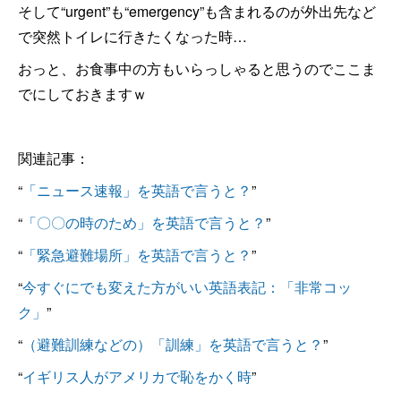
そして“urgent”も“emergency”も含まれるのが外出先など
で突然トイレに行きたくなった時…
おっと、お食事中の方もいらっしゃると思うのでここま
でにしておきますｗ
関連記事：
“
「ニュース速報」を英語で言うと？
”
“
「〇〇の時のため」を英語で言うと？
”
“
「緊急避難場所」を英語で言うと？
”
“
今すぐにでも変えた方がいい英語表記：「非常コッ
ク」
”
“
（避難訓練などの）「訓練」を英語で言うと？
”
“
イギリス人がアメリカで恥をかく時
”