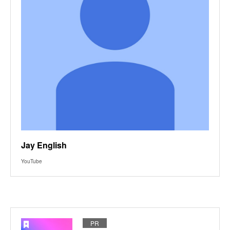
Jay English
YouTube
PR