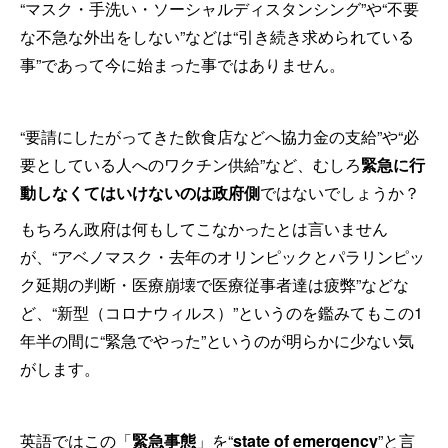
“マスク・手洗い・ソーシャルディスタンシング”や“不要
な不急な外出をしない”などは“引き続き求められている
事”であって今に始まった事ではありません。
“要請にしたがってきた飲食店などへ協力金の支給”や“必
要としている人へのワクチン供給”など、むしろ
緊急に行
動しなくてはいけないのは政府側
ではないでしょうか？
もちろん政府は何もしてこなかったとは言いません
が、“アベノマスク・去年のオリンピックとパラリンピッ
ク延期の判断・医療崩壊で医療従事者達は疲弊”などな
ど、“新型（コロナウィルス）”というのを鑑みてもこの1
年半の間に“緊急でやった”というのが明らかに少ない気
がします。
英語ではこの「
緊急事態
」を“
state of emergency
”と言