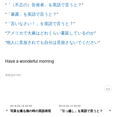
“
「（不正の）告発者」を英語で言うと？
”
“
「暴露」を英語で言うと？
”
“
「言いなさい！」を英語で言うと？
”
“
アメリカで大麻はどれくらい蔓延しているのか
”
“
他人に見放されても自分は見放さないでください
”
Have a wonderful morning
英単語
(
2720
)
2019.03.16 22:00
2019.03.14 22:00
写真を撮る側の時の英語表現
「引っ越し」を英語で言うと？