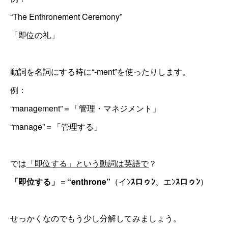
“The Enthronement Ceremony”
「即位の礼」
動詞を名詞にする時に“-ment”を使ったりします。
例：
“management”＝「管理・マネジメント」
“manage”＝「管理する」
では
「即位する」という動詞は英語で
？
「即位する」
＝
“enthrone”
（イﾝ
ｽロゥﾝ
、エﾝ
ｽロゥﾝ
）
せっかくなのでもう少し分解してみましょう。