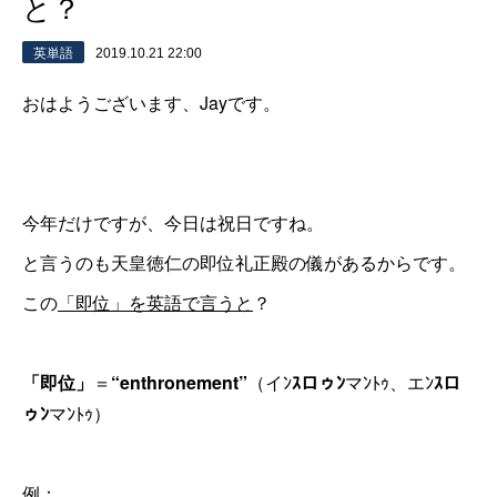
と？
英単語
2019.10.21 22:00
おはようございます、Jayです。
今年だけですが、今日は祝日ですね。
と言うのも天皇徳仁の即位礼正殿の儀があるからです。
この
「即位」を英語で言うと
？
「即位」
＝
“enthronement”
（イﾝ
ｽロゥﾝ
マﾝﾄｩ、エﾝ
ｽロ
ゥﾝ
マﾝﾄｩ）
例：