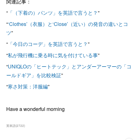
関連記事：
“
「（下着の）パンツ」を英語で言うと？
”
“
‘Clothes’（衣服）と‘Close’（近い）の発音の違いとコ
ツ
”
“
「今日のコーデ」を英語で言うと？
”
“
私が飛行機に乗る時に気を付けている事
”
“
UNIQLOの「ヒートテック」とアンダーアーマーの「コ
ールドギア」を比較検証
”
“
寒さ対策：洋服編
”
Have a wonderful morning
英単語
(
2722
)