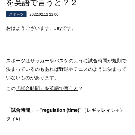
を英語で言うと？２
スポーツ
2022.02.12 22:00
おはようございます、Jayです。
スポーツはサッカーやバスケのように試合時間が規則で
決まっているのもあれば野球やテニスのように決まって
いないものがあります。
この
「試合時間」を英語で言うと
？
「試合時間」
＝
“regulation (time)”
（レギャ
レィ
シャﾝ・
タィﾑ）